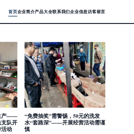
首页
企业简介
产品大全
联系我们
企业信息
访客留言
生产——
“免费抽奖”需警惕，50元的洗发
法支队开
水“套路深”——开展经营活动需谨
传活动
慎